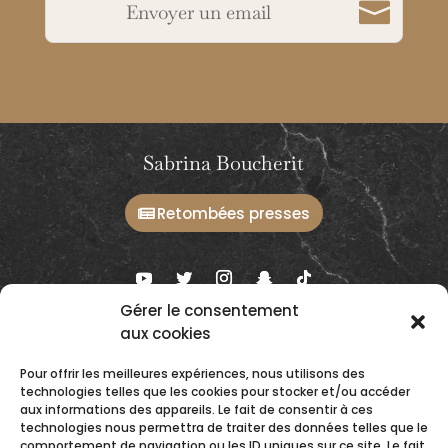
Envoyer un email
Sabrina Boucherit
Retombées presses
Gérer le consentement
aux cookies
Ateliers et prestations
Conseils & Formations
Pour offrir les meilleures expériences, nous utilisons des
technologies telles que les cookies pour stocker et/ou accéder
Évènements
aux informations des appareils. Le fait de consentir à ces
Accompagnement spa & hôtels
technologies nous permettra de traiter des données telles que le
comportement de navigation ou les ID uniques sur ce site. Le fait