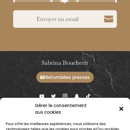
Envoyer un email
Sabrina Boucherit
Retombées presses
Gérer le consentement
aux cookies
Ateliers et prestations
Conseils & Formations
Pour offrir les meilleures expériences, nous utilisons des
technologies telles que les cookies pour stocker et/ou accéder